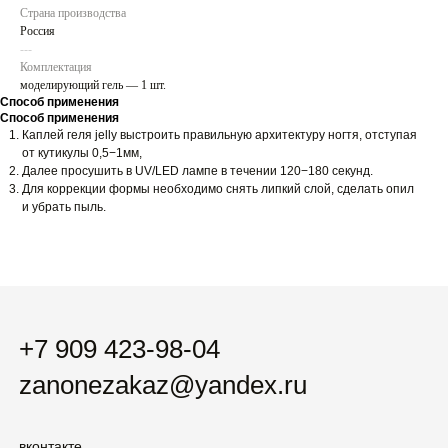
Страна производства
Россия
---
Комплектация
+7 909 423-98-04
моделирующий гель — 1 шт.
zanonezakaz@yandex.ru
Способ применения
Способ применения
Каплей геля jelly выстроить правильную архитектуру ногтя, отступая
от кутикулы 0,5−1мм,
вконтакте
Далее просушить в UV/LED лампе в течении 120−180 секунд.
телеграм-канал
Для коррекции формы необходимо снять липкий слой, сделать опил
тик-ток
и убрать пыль.
пинтерест
новинки
хиты
гель-лаки
наборы
праймеры / базы / топы
uv / led гели
гели-желе
жидкие полигели