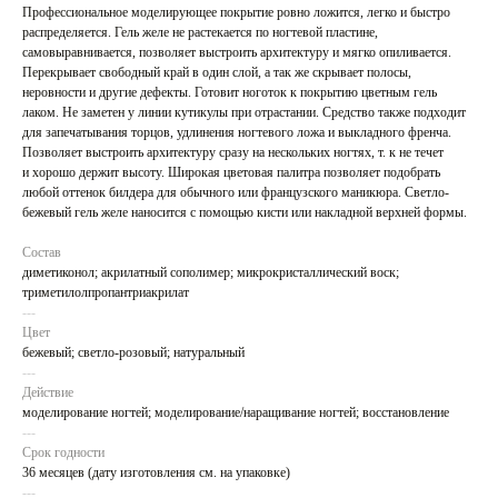
Профессиональное моделирующее покрытие ровно ложится, легко и быстро
распределяется. Гель желе не растекается по ногтевой пластине,
самовыравнивается, позволяет выстроить архитектуру и мягко опиливается.
Перекрывает свободный край в один слой, а так же скрывает полосы,
неровности и другие дефекты. Готовит ноготок к покрытию цветным гель
лаком. Не заметен у линии кутикулы при отрастании. Средство также подходит
для запечатывания торцов, удлинения ногтевого ложа и выкладного френча.
Позволяет выстроить архитектуру сразу на нескольких ногтях, т. к не течет
и хорошо держит высоту. Широкая цветовая палитра позволяет подобрать
любой оттенок билдера для обычного или французского маникюра. Светло-
бежевый гель желе наносится с помощью кисти или накладной верхней формы.
Состав
диметиконол; акрилатный сополимер; микрокристаллический воск;
триметилолпропантриакрилат
---
Цвет
бежевый; светло-розовый; натуральный
---
Действие
моделирование ногтей; моделирование/наращивание ногтей; восстановление
---
Срок годности
36 месяцев (дату изготовления см. на упаковке)
---