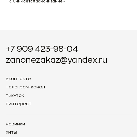
Снимается замачиванием.
новинки
хиты
гель-лаки
наборы
праймеры / базы / топы
uv / led гели
гели-желе
жидкие полигели
кремы
1 кг
контакты
сертификаты