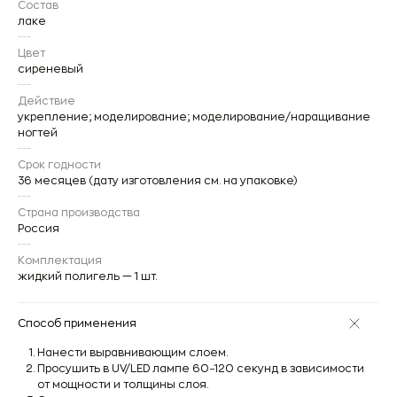
Состав
лаке
---
Цвет
сиреневый
---
Действие
укрепление; моделирование; моделирование/наращивание
ногтей
---
Срок годности
36 месяцев (дату изготовления см. на упаковке)
---
Страна производства
Россия
---
+7 909 423-98-04
Комплектация
жидкий полигель — 1 шт.
zanonezakaz@yandex.ru
Способ применения
вконтакте
телеграм-канал
Нанести выравнивающим слоем.
Просушить в UV/LED лампе 60−120 секунд в зависимости
тик-ток
от мощности и толщины слоя.
пинтерест