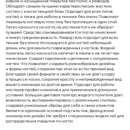
ровное и насыщенное покрытие без полос и разводов.
Обладает самыми лучшими характеристиками жестких
систем с консистенцией базы. Подходит для всех типов
ногтей, а также для работы в технике без опила. Позволяет
перекрыть ногтевую пластину без проплешин в один слой.
Легко наносится на ногти, не растекается и не образует
пузырей. Средство самовыравнивается после нанесения
и имеет среднюю вязкость. Ликвид гель подходит для всех
техник без опила. Используется для ногтей небольшой
длины или для ремонта поврежденных участков. Жидкий
полигель легко наносится, непечет в лампе и не течет при
нанесении. Создает идеальное сцепление с натуральным
ногтем. Что позволяет создавать разнообразные дизайны
и формы ногтей, сохраняя при этом их естественный вид.
Благодаря своей формуле и свойствам он не дает усадку
в процессе носки, сохраняя красоту и непревзойденный вид
вашего маникюра на долгое время. Подходит для работы
мастеров-профессионалов и для применения в домашних
условиях. Большая цветовая палитра жидкого полигеля дает
возможность экспериментировать с различными стилями,
создавая уникальные образы для себя и своих клиентов.
Является идеальной основой под гель-лак, французский
маникюр или дизайн. Не требует специальных жидкостей для
распределения покрытия по ногтю.