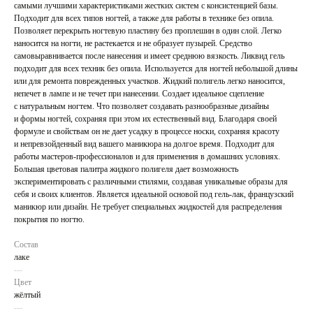
самыми лучшими характеристиками жестких систем с консистенцией базы.
Подходит для всех типов ногтей, а также для работы в технике без опила.
Позволяет перекрыть ногтевую пластину без проплешин в один слой. Легко
наносится на ногти, не растекается и не образует пузырей. Средство
самовыравнивается после нанесения и имеет среднюю вязкость. Ликвид гель
подходит для всех техник без опила. Используется для ногтей небольшой длины
или для ремонта поврежденных участков. Жидкий полигель легко наносится,
непечет в лампе и не течет при нанесении. Создает идеальное сцепление
с натуральным ногтем. Что позволяет создавать разнообразные дизайны
и формы ногтей, сохраняя при этом их естественный вид. Благодаря своей
формуле и свойствам он не дает усадку в процессе носки, сохраняя красоту
и непревзойденный вид вашего маникюра на долгое время. Подходит для
работы мастеров-профессионалов и для применения в домашних условиях.
Большая цветовая палитра жидкого полигеля дает возможность
экспериментировать с различными стилями, создавая уникальные образы для
себя и своих клиентов. Является идеальной основой под гель-лак, французский
маникюр или дизайн. Не требует специальных жидкостей для распределения
покрытия по ногтю.
Состав
лаке
---
Цвет
жёлтый
---