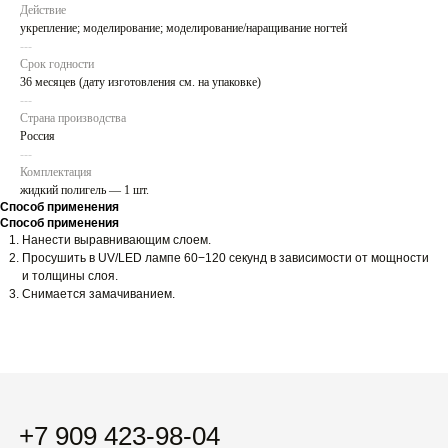
Действие
укрепление; моделирование; моделирование/наращивание ногтей
---
Срок годности
36 месяцев (дату изготовления см. на упаковке)
---
Страна производства
Россия
+7 909 423-98-04
---
zanonezakaz@yandex.ru
Комплектация
жидкий полигель — 1 шт.
Способ применения
Способ применения
вконтакте
Нанести выравнивающим слоем.
телеграм-канал
Просушить в UV/LED лампе 60−120 секунд в зависимости от мощности
тик-ток
и толщины слоя.
Снимается замачиванием.
пинтерест
новинки
хиты
гель-лаки
наборы
праймеры / базы / топы