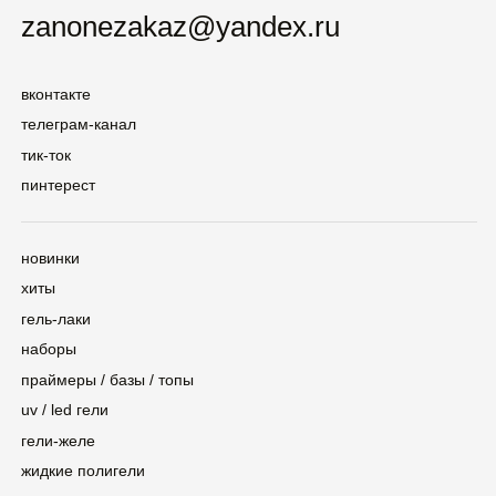
uv / led гели
гели-желе
жидкие полигели
кремы
1 кг
контакты
сертификаты
Политика конфиденциальности
©2025 — ZINA