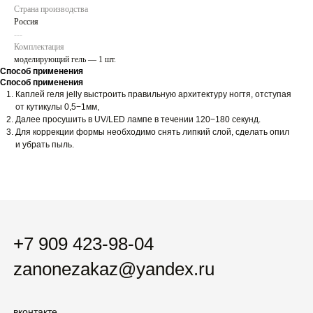
Страна производства
Россия
---
Комплектация
+7 909 423-98-04
моделирующий гель — 1 шт.
zanonezakaz@yandex.ru
Способ применения
Способ применения
Каплей геля jelly выстроить правильную архитектуру ногтя, отступая
от кутикулы 0,5−1мм,
вконтакте
Далее просушить в UV/LED лампе в течении 120−180 секунд.
телеграм-канал
Для коррекции формы необходимо снять липкий слой, сделать опил
тик-ток
и убрать пыль.
пинтерест
новинки
хиты
гель-лаки
наборы
праймеры / базы / топы
uv / led гели
гели-желе
жидкие полигели