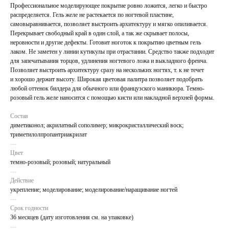
Профессиональное моделирующее покрытие ровно ложится, легко и быстро
распределяется. Гель желе не растекается по ногтевой пластине,
самовыравнивается, позволяет выстроить архитектуру и мягко опиливается.
Перекрывает свободный край в один слой, а так же скрывает полосы,
неровности и другие дефекты. Готовит ноготок к покрытию цветным гель
лаком. Не заметен у линии кутикулы при отрастании. Средство также подходит
для запечатывания торцов, удлинения ногтевого ложа и выкладного френча.
Позволяет выстроить архитектуру сразу на нескольких ногтях, т. к не течет
и хорошо держит высоту. Широкая цветовая палитра позволяет подобрать
любой оттенок билдера для обычного или французского маникюра. Темно-
розовый гель желе наносится с помощью кисти или накладной верхней формы.
Состав
диметиконол; акрилатный сополимер; микрокристаллический воск;
триметилолпропантриакрилат
---
Цвет
темно-розовый; розовый; натуральный
---
Действие
укрепление; моделирование; моделирование/наращивание ногтей
---
Срок годности
36 месяцев (дату изготовления см. на упаковке)
---