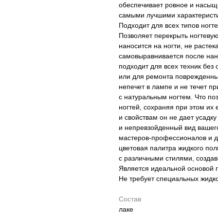
обеспечивает ровное и насыщ
самыми лучшими характеристи
Подходит для всех типов ногте
Позволяет перекрыть ногтевую
наносится на ногти, не растек
самовыравнивается после нане
подходит для всех техник без
или для ремонта поврежденных
непечет в лампе и не течет п
с натуральным ногтем. Что п
ногтей, сохраняя при этом их
и свойствам он не дает усадку
и непревзойденный вид вашег
мастеров-профессионалов и д
цветовая палитра жидкого пол
с различными стилями, создав
Является идеальной основой п
Не требует специальных жидк
Состав
лаке