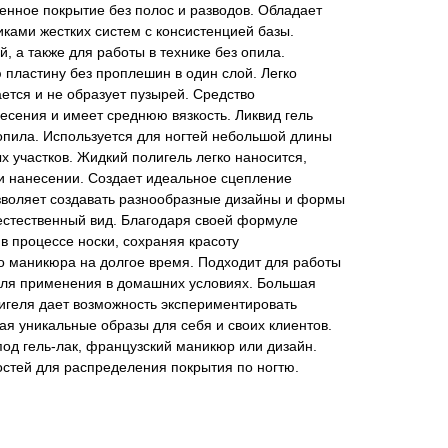
енное покрытие без полос и разводов. Обладает
ками жестких систем с консистенцией базы.
й, а также для работы в технике без опила.
 пластину без проплешин в один слой. Легко
ается и не образует пузырей. Средство
сения и имеет среднюю вязкость. Ликвид гель
 опила. Используется для ногтей небольшой длины
 участков. Жидкий полигель легко наносится,
ри нанесении. Создает идеальное сцепление
озволяет создавать разнообразные дизайны и формы
 естественный вид. Благодаря своей формуле
 в процессе носки, сохраняя красоту
о маникюра на долгое время. Подходит для работы
ля применения в домашних условиях. Большая
игеля дает возможность экспериментировать
ая уникальные образы для себя и своих клиентов.
од гель-лак, французский маникюр или дизайн.
остей для распределения покрытия по ногтю.