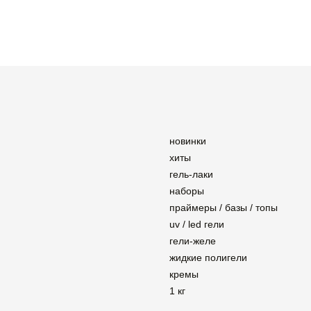
новинки
хиты
гель-лаки
наборы
праймеры / базы / топы
uv / led гели
гели-желе
жидкие полигели
кремы
1 кг