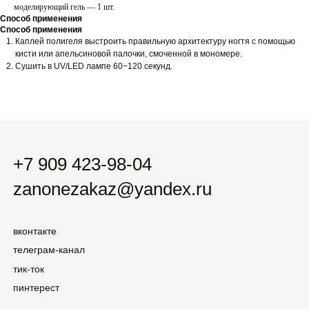
zanonezakaz@yandex.ru
моделирующий гель — 1 шт.
Способ применения
Способ применения
Каплей полигеля выстроить правильную архитектуру ногтя с помощью
вконтакте
кисти или апельсиновой палочки, смоченной в мономере.
телеграм-канал
Сушить в UV/LED лампе 60−120 секунд.
тик-ток
пинтерест
новинки
хиты
гель-лаки
наборы
праймеры / базы / топы
uv / led гели
гели-желе
жидкие полигели
кремы
1 кг