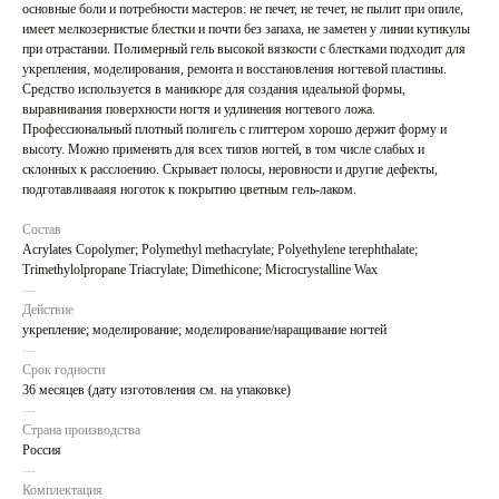
основные боли и потребности мастеров: не печет, не течет, не пылит при опиле,
имеет мелкозернистые блестки и почти без запаха, не заметен у линии кутикулы
при отрастании. Полимерный гель высокой вязкости с блестками подходит для
укрепления, моделирования, ремонта и восстановления ногтевой пластины.
Средство используется в маникюре для создания идеальной формы,
выравнивания поверхности ногтя и удлинения ногтевого ложа.
Профессиональный плотный полигель с глиттером хорошо держит форму и
высоту. Можно применять для всех типов ногтей, в том числе слабых и
склонных к расслоению. Скрывает полосы, неровности и другие дефекты,
подготавливааяя ноготок к покрытию цветным гель-лаком.
Состав
Acrylates Copolymer; Polymethyl methacrylate; Polyethylene terephthalate;
Trimethylolpropane Triacrylate; Dimethicone; Microcrystalline Wax
---
Действие
укрепление; моделирование; моделирование/наращивание ногтей
---
Срок годности
36 месяцев (дату изготовления см. на упаковке)
---
Страна производства
Россия
---
+7 909 423-98-04
Комплектация